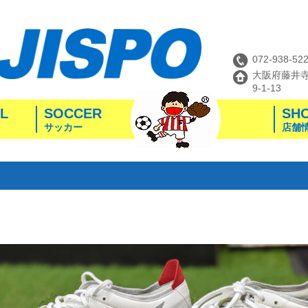
072-938-52
大阪府藤井
9-1-13
L
SOCCER
SH
サッカー
店舗