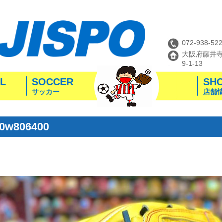
072-938-52
大阪府藤井
9-1-13
L
SOCCER
SH
サッカー
店舗
00w806400