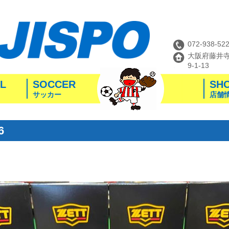
072-938-52
大阪府藤井
9-1-13
L
SOCCER
SH
サッカー
店舗
6